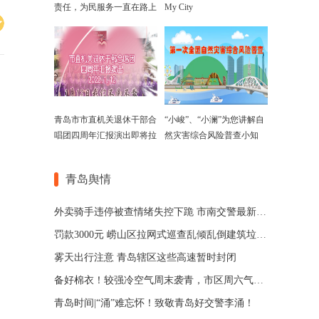
责任，为民服务一直在路上
My City
青岛市市直机关退休干部合
“小峻”、“小澜”为您讲解自
唱团四周年汇报演出即将拉
然灾害综合风险普查小知
开帷幕
识！
青岛舆情
外卖骑手违停被查情绪失控下跪 市南交警最新通报
罚款3000元 崂山区拉网式巡查乱倾乱倒建筑垃圾行为
雾天出行注意 青岛辖区这些高速暂时封闭
备好棉衣！较强冷空气周末袭青，市区周六气温直降至个位数
青岛时间|“涌”难忘怀！致敬青岛好交警李涌！